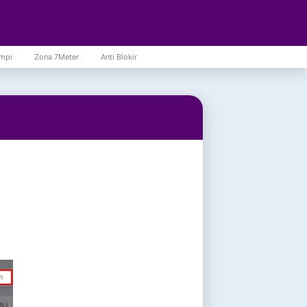
mpi
Zona 7Meter
Anti Blokir