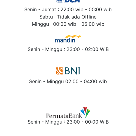
Senin - Jumat : 22:00 wib - 00:00 wib
Sabtu : Tidak ada Offline
Minggu : 00:00 wib - 05:00 wib
Senin - Minggu : 23:00 - 02:00 WIB
Senin - Minggu 02:00 - 04:00 wib
Senin - Minggu : 23:00 - 00:00 WIB