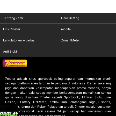
Tentang kami
Cara Betting
Link 7meter
mobile
kalkulator-mix-parlay
Zona 7Meter
Anti Blokir
7meter
adalah situs sportbook paling populer dan merupakan pionir
sebagai platform agen taruhan terpercaya di Indonesia. Daftar sekarang
juga dan dapatkan kesempatan mendapatkan promo menarik, hanya
dengan 1 akun saja setiap member berkesempatan memainkan semua
game yang disajikan 7meter seperti Sportbook, Idnlive, Slots, Live
Casino, E-Lottery, IDNRaffle, Tembak ikan, Bolatangkas, Togel, E-sports,
IDNTrade, Idnrng dan Poker. Pelayanan terbaik 7meter melalui customer
service profesional hadir selama 24 jam setiap hari menemani dan
menjawab pertanyaan seputar permainan.