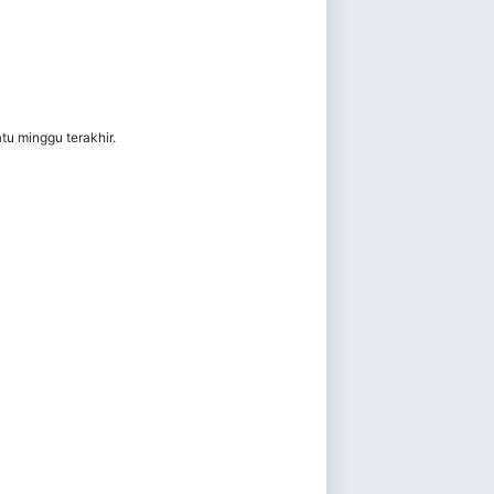
tu minggu terakhir.