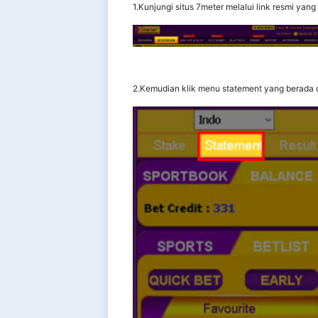
1.Kunjungi situs 7meter melalui link resmi yang
2.Kemudian klik menu statement yang berada d