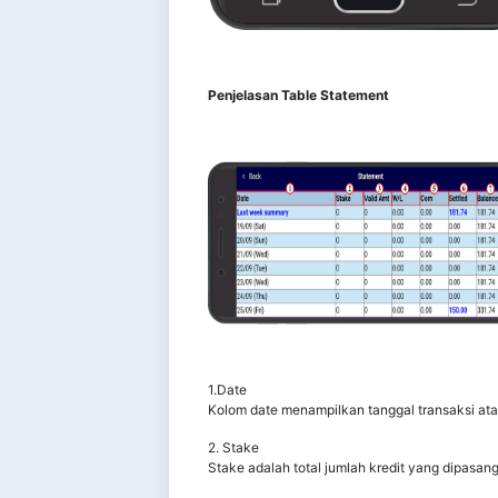
Penjelasan Table Statement
1.Date
Kolom date menampilkan tanggal transaksi ata
2. Stake
Stake adalah total jumlah kredit yang dipasan