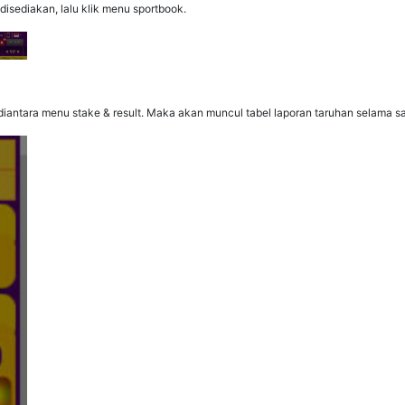
 disediakan, lalu klik menu sportbook.
iantara menu stake & result. Maka akan muncul tabel laporan taruhan selama sa