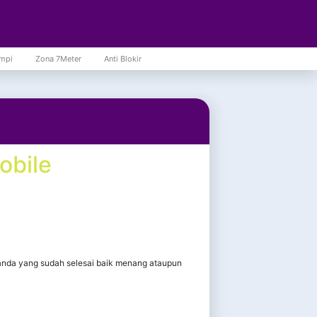
mpi
Zona 7Meter
Anti Blokir
obile
 anda yang sudah selesai baik menang ataupun