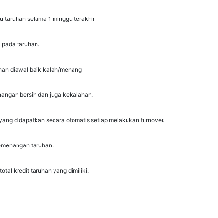
u taruhan selama 1 minggu terakhir
g pada taruhan.
uhan diawal baik kalah/menang
angan bersih dan juga kekalahan.
 yang didapatkan secara otomatis setiap melakukan turnover.
kemenangan taruhan.
al kredit taruhan yang dimiliki.